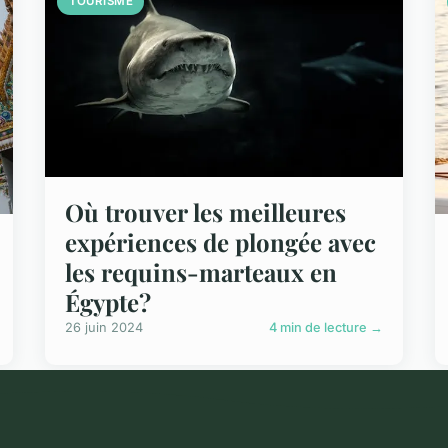
TOURISME
Où trouver les meilleures
expériences de plongée avec
les requins-marteaux en
Égypte?
26 juin 2024
4 min de lecture →